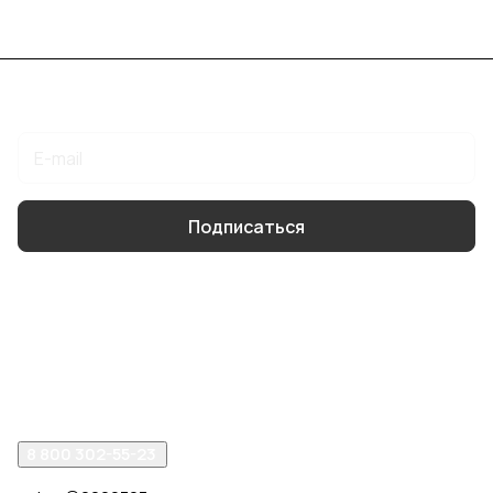
Подписаться
на новости и акции
Подписаться
Интернет-магазин
Компания
Помощь
8 800 302-55-23