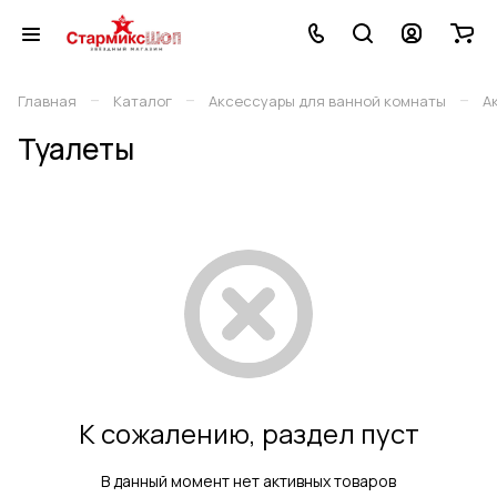
–
–
–
Главная
Каталог
Аксессуары для ванной комнаты
А
Туалеты
К сожалению, раздел пуст
В данный момент нет активных товаров