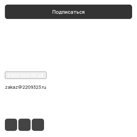
Подписаться
Интернет-магазин
Компания
Помощь
8 800 302-55-23
zakaz@2209323.ru
г. Москва, ул. Маршала Василевского, дом 1, корп. 1,
отдельный вход слева от 2го подъезда, в углу здания.