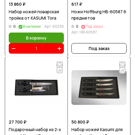
13 860 ₽
617 ₽
Набор ножей поварская
Ножи Hoffburg HB-60587 6
тройка от KASUMI Tora
предметов
0
0
В наличии
Арт.
60236
Под заказ
Арт.
HB-60587
В корзину
Под заказ
27 700 ₽
50 800 ₽
Подарочный набор из 2-х
Набор ножей Kasumi для