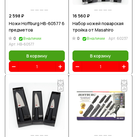
2 598 ₽
16 560 ₽
Ножи Hoffburg HB-60577 6
Набор ножей поварская
предметов
тройка от Masahiro
0
0
В наличии
В наличии
Арт.
60237
Арт.
HB-60577
В корзину
В корзину