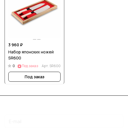
3 960 ₽
Набор японских ножей
SR600
0
Под заказ
Арт.
SR600
Под заказ
Подписаться
на новости и акции