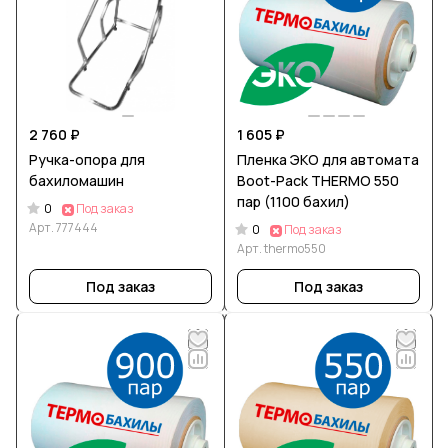
2 760 ₽
1 605 ₽
Ручка-опора для
Пленка ЭКО для автомата
бахиломашин
Boot-Pack THERMO 550
пар (1100 бахил)
0
Под заказ
Арт.
777444
0
Под заказ
Арт.
thermo550
Под заказ
Под заказ