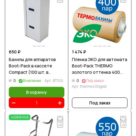
650 ₽
1 474 ₽
Бахилы для аппаратов
Пленка ЭКО для автомата
Boot-Pack в кассете
Boot-Pack THERMO
Compact (100 шт. в
золотого оттенка 400
кассете)
пар (800 бахил)
0
0
В наличии
Арт.
BT100
Под заказ
Арт.
thermo400gold
В корзину
Под заказ
НОВИНКА