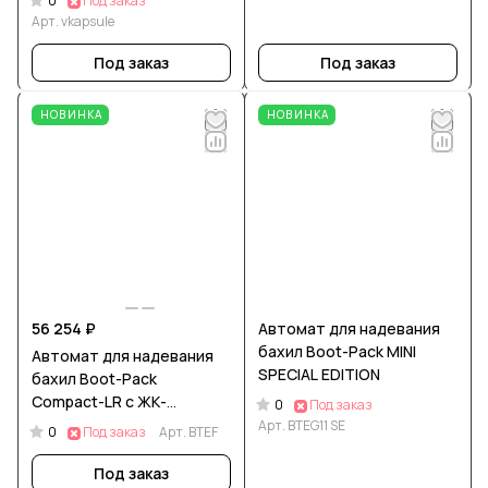
0
Под заказ
Арт.
vkapsule
Под заказ
Под заказ
НОВИНКА
НОВИНКА
56 254 ₽
Автомат для надевания
бахил Boot-Pack MINI
Автомат для надевания
SPECIAL EDITION
бахил Boot-Pack
Compact-LR с ЖК-
0
Под заказ
дисплеем
Арт.
BTEG11 SE
0
Под заказ
Арт.
BTEF
Под заказ