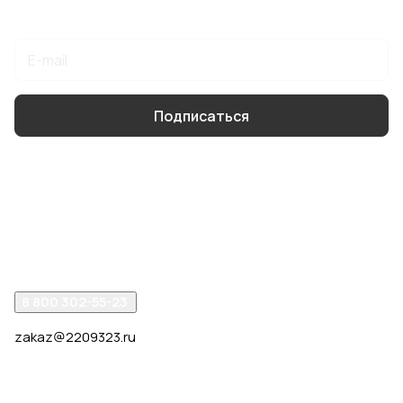
Подписаться
на новости и акции
Подписаться
Интернет-магазин
Компания
Помощь
8 800 302-55-23
zakaz@2209323.ru
г. Москва, ул. Маршала Василевского, дом 1, корп. 1,
отдельный вход слева от 2го подъезда, в углу здания.