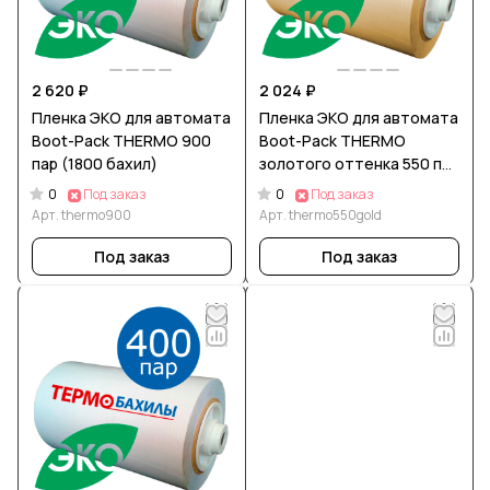
2 620 ₽
2 024 ₽
Пленка ЭКО для автомата
Пленка ЭКО для автомата
Boot-Pack THERMO 900
Boot-Pack THERMO
пар (1800 бахил)
золотого оттенка 550 пар
(1100 бахил)
0
0
Под заказ
Под заказ
Арт.
thermo900
Арт.
thermo550gold
Под заказ
Под заказ