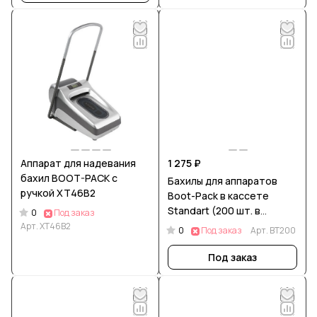
Аппарат для надевания
1 275 ₽
бахил BOOT-PACK с
Бахилы для аппаратов
ручкой XT46B2
Boot-Pack в кассете
Standart (200 шт. в
0
Под заказ
кассете)
Арт.
XT46B2
0
Под заказ
Арт.
BT200
Под заказ