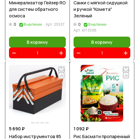
Минерализатор Гейзер RO
Санки с мягкой сидушкой
для систем обратного
и ручкой "Комета"
осмоса
Зеленый
0
0
В наличии
Арт.
25537
В наличии
Арт.
АП 1098
В корзину
В корзину
5 690 ₽
1 092 ₽
Набор инструментов 85
Рис Басмати пропаренный