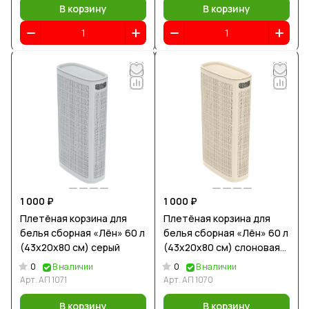
В корзину
В корзину
1 000 ₽
1 000 ₽
Плетёная корзина для
Плетёная корзина для
белья сборная «Лён» 60 л
белья сборная «Лён» 60 л
(43х20х80 см) серый
(43х20х80 см) слоновая
кость
0
0
В наличии
В наличии
Арт.
АП 1071
Арт.
АП 1070
В корзину
В корзину