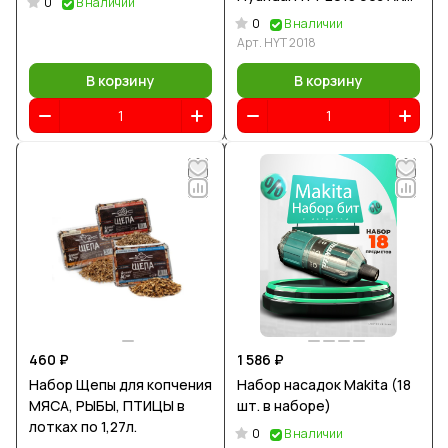
0
В наличии
и ЗУ
0
В наличии
Арт.
HYT 2018
В корзину
В корзину
460 ₽
1 586 ₽
Набор Щепы для копчения
Набор насадок Makita (18
МЯСА, РЫБЫ, ПТИЦЫ в
шт. в наборе)
лотках по 1,27л.
0
В наличии