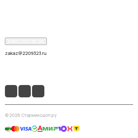
Компания
Помощь
8 800 302-55-23
zakaz@2209323.ru
г. Москва, ул. Маршала Василевского, дом 1, корп. 1,
отдельный вход слева от 2го подъезда, в углу здания.
© 2026 Стармиксшоп.ру