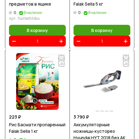
предметов в ящике
Falak Sella 5 кг
0
0
В наличии
В наличии
Арт.
ToolSet85Box
В корзину
В корзину
223 ₽
3 790 ₽
Рис Басмати пропаренный
Аккумуляторные
Falak Sella 1 кг
ножницы-кусторез
Hyundai HYT 2018 без АКБ