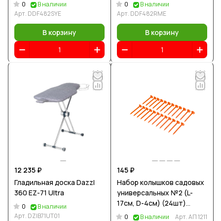
900 об/мин
900 об/мин
0
0
В наличии
В наличии
Арт.
DDF482SYE
Арт.
DDF482RME
В корзину
В корзину
12 235 ₽
145 ₽
Гладильная доска Dazzl
Набор колышков садовых
360 EZ-71 Ultra
универсальных №2 (L-
17см, D-4см) (24шт)
0
В наличии
красный
Арт.
DZIB71UT01
0
В наличии
Арт.
АП 1211