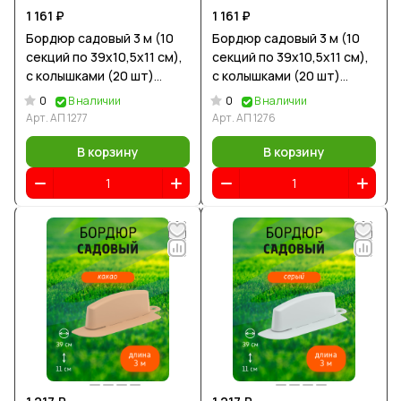
1 161 ₽
1 161 ₽
Бордюр садовый 3 м (10
Бордюр садовый 3 м (10
секций по 39х10,5х11 см),
секций по 39х10,5х11 см),
с колышками (20 шт)
с колышками (20 шт)
графит
шоколад
0
0
В наличии
В наличии
Арт.
АП 1277
Арт.
АП 1276
В корзину
В корзину