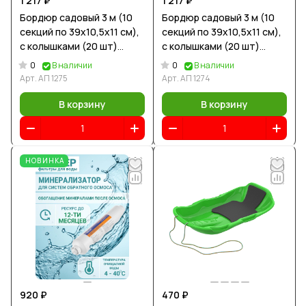
1 217 ₽
1 217 ₽
Бордюр садовый 3 м (10
Бордюр садовый 3 м (10
секций по 39х10,5х11 см),
секций по 39х10,5х11 см),
с колышками (20 шт)
с колышками (20 шт)
какао
серый
0
0
В наличии
В наличии
Арт.
АП 1275
Арт.
АП 1274
В корзину
В корзину
НОВИНКА
920 ₽
470 ₽