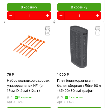
В корзину
В корзину
78 ₽
1 000 ₽
Набор колышков садовых
Плетёная корзина для
универсальных №1 (L-
белья сборная «Лён» 60 л
17см, D-4см) (12шт)
(43х20х80 см) графит
0
0
В наличии
В наличии
Арт.
АП 1210
Арт.
АП 1072