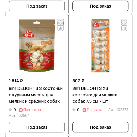
Под заказ
Под заказ
1 614 ₽
502 ₽
8in1 DELIGHTS S косточки
8in1 DELIGHTS XS
с куриным мясом для
косточки для мелких
мелких и средних собак 11
собак 7,5 см 7 шт
см 6 шт (пакет)
0
0
Под заказ
Под заказ
Арт.
102373
Арт.
102564
Под заказ
Под заказ