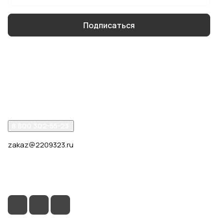
Подписаться
Интернет-магазин
Компания
Помощь
8 800 302-55-23
zakaz@2209323.ru
г. Москва, ул. Маршала Василевского, дом 1, корп. 1,
отдельный вход слева от 2го подъезда, в углу здания.