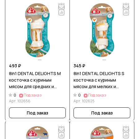
493 ₽
345 ₽
8in1 DENTAL DELIGHTS M
8in1 DENTAL DELIGHTS S
косточка с куриным
косточка с куриным
мясом для средних и
мясом для мелких и
крупных собак с
средних собак с
0
0
Под заказ
Под заказ
минералами 14,5 см
минералами 11 см
Арт.
102656
Арт.
102625
Под заказ
Под заказ