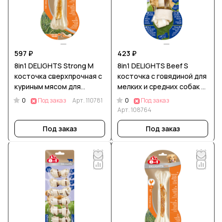
597 ₽
423 ₽
8in1 DELIGHTS Strong M
8in1 DELIGHTS Beef S
косточка сверхпрочная с
косточка с говядиной для
куриным мясом для
мелких и средних собак 11
средних и крупных собак
см
0
0
Под заказ
Арт.
110781
Под заказ
14,5 см
Арт.
108764
Под заказ
Под заказ