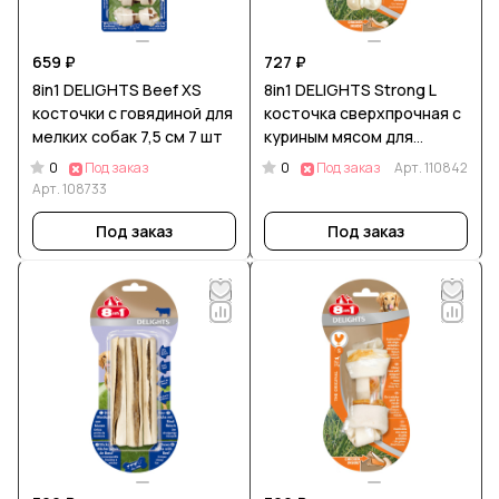
659 ₽
727 ₽
8in1 DELIGHTS Beef XS
8in1 DELIGHTS Strong L
косточки с говядиной для
косточка сверхпрочная с
мелких собак 7,5 см 7 шт
куриным мясом для
крупных собак 21 см
0
0
Под заказ
Под заказ
Арт.
110842
Арт.
108733
Под заказ
Под заказ