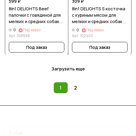
599 ₽
309 ₽
8in1 DELIGHTS Beef
8in1 DELIGHTS S косточка
палочки с говядиной для
с куриным мясом для
мелких и средних собак 13
мелких и средних собак 11
см 3 шт
см
0
0
Под заказ
Под заказ
Арт.
108856
Арт.
102403
Под заказ
Под заказ
Загрузить еще
1
2
Подписаться
на новости и акции