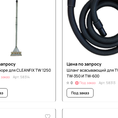
запросу
Цена по запросу
боре для CLEANFIX TW 1250
Шланг всасывающий для T
TW-350 И TW-600
 заказ
Арт.
58314
0
Под заказ
Арт.
58313
аз
Под заказ