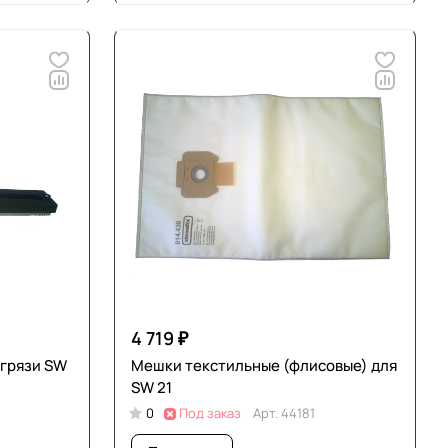
4 719 ₽
 грязи SW
Мешки текстильные (флисовые) для
SW 21
0
Под заказ
Арт.
44181