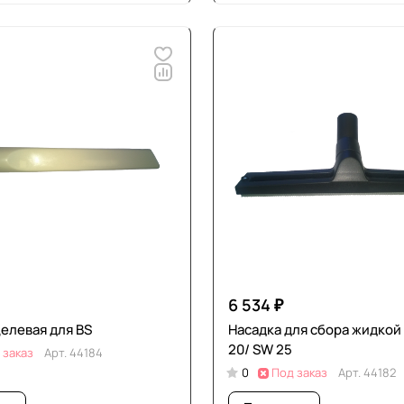
6 534 ₽
елевая для BS
Насадка для сбора жидкой
20/ SW 25
 заказ
Арт.
44184
0
Под заказ
Арт.
44182