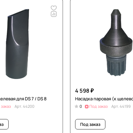
4 598 ₽
елевая для DS 7 / DS 8
Насадка паровая (к щелево
 заказ
Арт.
44200
0
Под заказ
Арт.
44199
аз
Под заказ