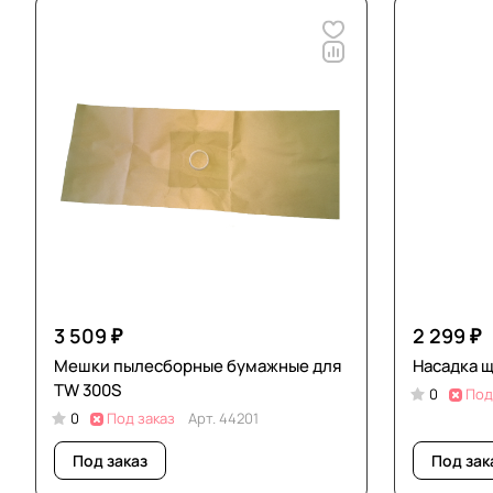
3 509 ₽
2 299 ₽
Мешки пылесборные бумажные для
Насадка щ
TW 300S
0
Под
0
Под заказ
Арт.
44201
Под заказ
Под зак