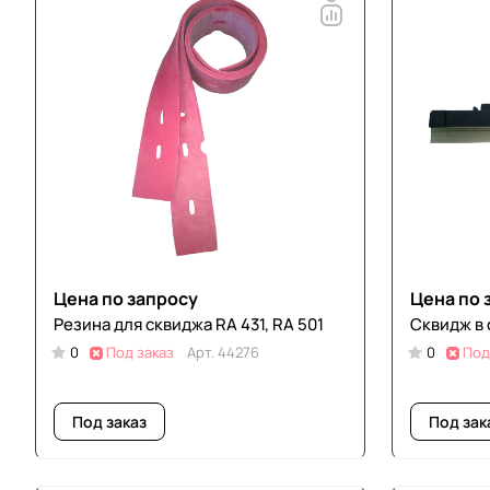
Цена по запросу
Цена по 
Резина для сквиджа RA 431, RA 501
Сквидж в 
0
Под заказ
Арт.
44276
0
Под
Под заказ
Под зак