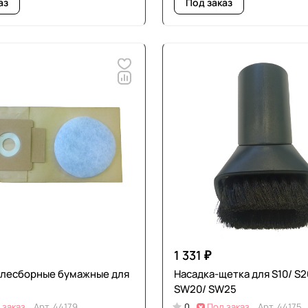
аз
Под заказ
1 331 ₽
лесборные бумажные для
Насадка-щетка для S10/ S2
SW20/ SW25
 заказ
Арт.
44179
0
Под заказ
Арт.
44175