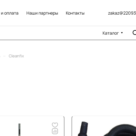
 и оплата
Наши партнеры
Контакты
zakaz@22093
Каталог
–
в
Cleanfix