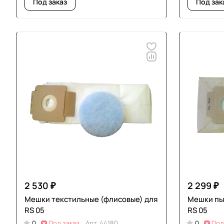
Под заказ
Под зак
2 530 ₽
2 299 ₽
Мешки текстильные (флисовые) для
Мешки пы
RS 05
RS 05
0
Под заказ
Арт.
44180
0
Под