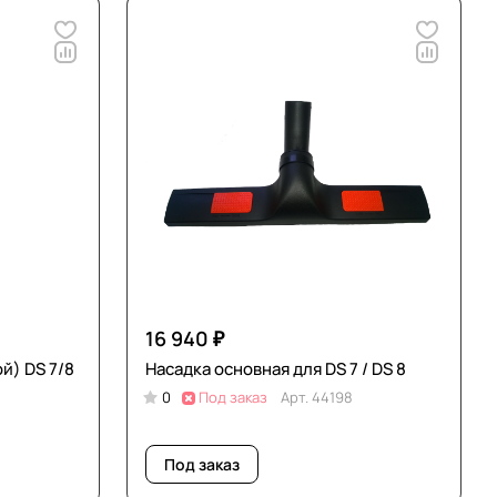
16 940 ₽
й) DS 7/8
Насадка основная для DS 7 / DS 8
0
Под заказ
Арт.
44198
Под заказ