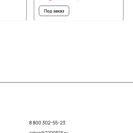
Под заказ
Контакты
8 800 302-55-23
zakaz@2209323.ru