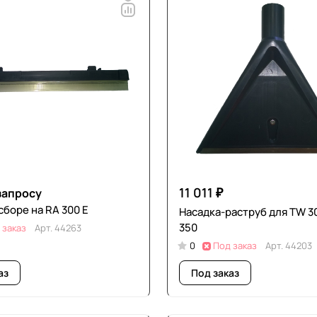
11 011 ₽
запросу
сборе на RA 300 E
Насадка-раструб для TW 3
350
 заказ
Арт.
44263
0
Под заказ
Арт.
44203
аз
Под заказ