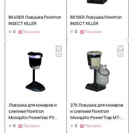
BK40ER Ловушка Flowtron
BK15ER Ловушка Flowtron
INSECT KILLER
INSECT KILLER
0
0
Под заказ
Под заказ
Ловушка для комаров и
275 Ловушка для комаров
слепней Flowtron
и слепней Flowtron
Mosquito PowerVac PV
Mosquito PowerTrap MT-
440
275
0
0
Под заказ
Под заказ