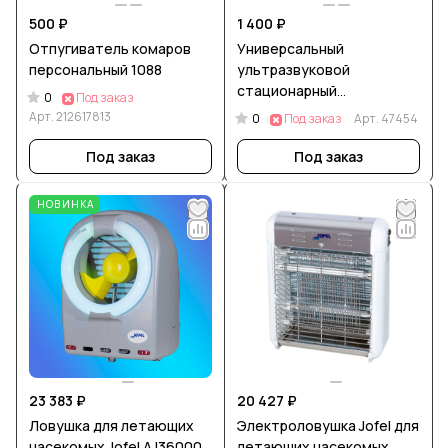
500 ₽
1 400 ₽
Отпугиватель комаров
Универсальный
персональный 1088
ультразвуковой
стационарный
0
Под заказ
отпугиватель DX-610
Арт.
212617813
0
Под заказ
Арт.
47454
Под заказ
Под заказ
НОВИНКА
23 383 ₽
20 427 ₽
Ловушка для летающих
Электроловушка Jofel для
насекомых Jofel AJ36000
летающих насекомых