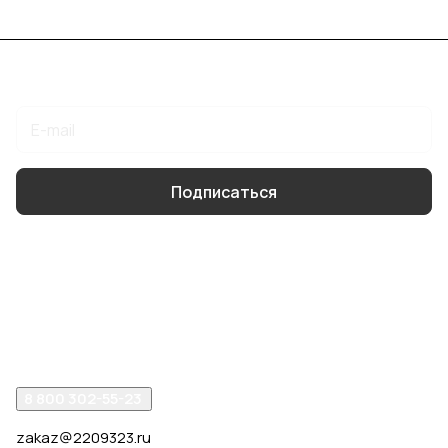
Подписаться
на новости и акции
Подписаться
Интернет-магазин
Компания
Помощь
8 800 302-55-23
zakaz@2209323.ru