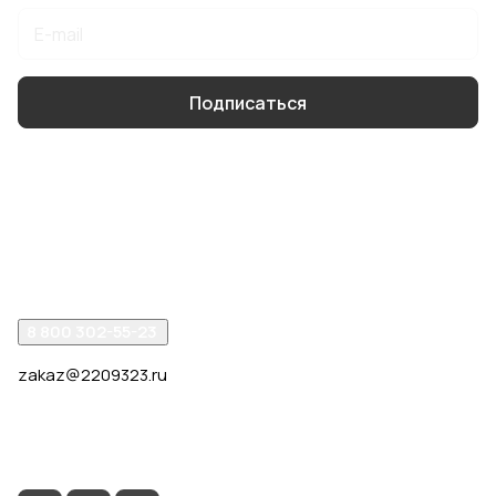
Подписаться
Интернет-магазин
Компания
Помощь
8 800 302-55-23
zakaz@2209323.ru
г. Москва, ул. Маршала Василевского, дом 1, корп. 1,
отдельный вход слева от 2го подъезда, в углу здания.