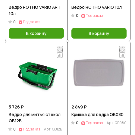
Ведро ROTHO VARIO ART
Ведро ROTHO VARIO 10л
10л
0
Под заказ
0
Под заказ
В корзину
В корзину
3 726 ₽
2 849 ₽
Ведро для мытья стекол
Крышка для ведра QB080
QB12B
0
Под заказ
Арт.
QB080
0
Под заказ
Арт.
QB12B