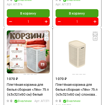
Арт.
АП 374
Арт.
АП 373
В корзину
В корзину
1 070 ₽
1 070 ₽
Плетёная корзина для
Плетёная корзина для
белья сборная «Лён» 75 л
белья сборная «Лён» 75 л
(43х32.1х60 см) белый
(43х32.1х60 см) слоновая
кость
0
0
В наличии
Арт.
АП 371
В наличии