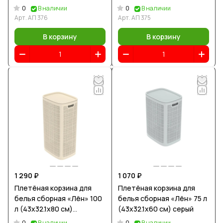
0
0
В наличии
В наличии
Арт.
АП 376
Арт.
АП 375
В корзину
В корзину
1 290 ₽
1 070 ₽
Плетёная корзина для
Плетёная корзина для
белья сборная «Лён» 100
белья сборная «Лён» 75 л
л (43х32.1х80 см)
(43х32.1х60 см) серый
слоновая кость
0
0
В наличии
В наличии