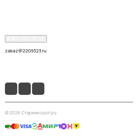
Компания
Помощь
8 800 302-55-23
zakaz@2209323.ru
г. Москва, ул. Маршала Василевского, дом 1, корп. 1,
отдельный вход слева от 2го подъезда, в углу здания.
© 2026 Стармиксшоп.ру