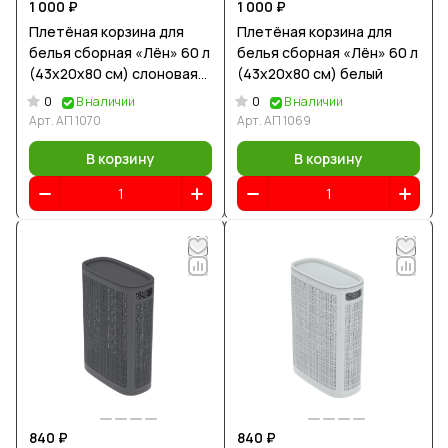
1 000 ₽
1 000 ₽
Плетёная корзина для
Плетёная корзина для
белья сборная «Лён» 60 л
белья сборная «Лён» 60 л
(43х20х80 см) слоновая
(43х20х80 см) белый
кость
0
0
В наличии
В наличии
Арт.
АП 1070
Арт.
АП 1069
В корзину
В корзину
840 ₽
840 ₽