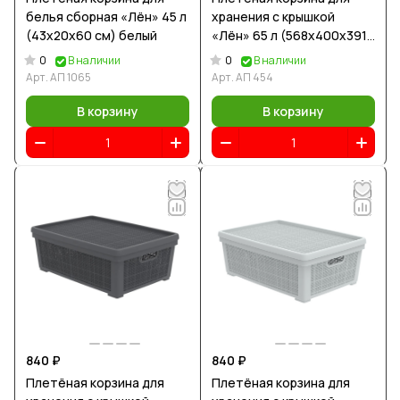
белья сборная «Лён» 45 л
хранения с крышкой
(43х20х60 см) белый
«Лён» 65 л (568х400х391
мм) слоновая кость
0
0
В наличии
В наличии
Арт.
АП 1065
Арт.
АП 454
В корзину
В корзину
840 ₽
840 ₽
Плетёная корзина для
Плетёная корзина для