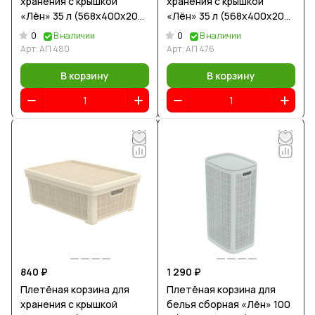
хранения с крышкой
хранения с крышкой
«Лён» 35 л (568х400х203
«Лён» 35 л (568х400х203
мм) графит
мм) серый
0
0
В наличии
В наличии
Арт.
АП 480
Арт.
АП 476
В корзину
В корзину
840 ₽
1 290 ₽
Плетёная корзина для
Плетёная корзина для
хранения с крышкой
белья сборная «Лён» 100