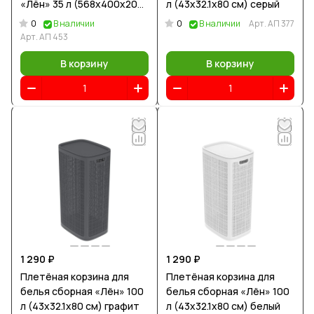
«Лён» 35 л (568х400х203
л (43х32.1х80 см) серый
мм) слоновая кость
0
0
В наличии
В наличии
Арт.
АП 377
Арт.
АП 453
В корзину
В корзину
1 290 ₽
1 290 ₽
Плетёная корзина для
Плетёная корзина для
белья сборная «Лён» 100
белья сборная «Лён» 100
л (43х32.1х80 см) графит
л (43х32.1х80 см) белый