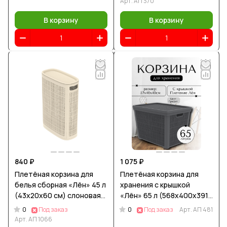
Арт.
АП 370
В корзину
В корзину
840 ₽
1 075 ₽
Плетёная корзина для
Плетёная корзина для
белья сборная «Лён» 45 л
хранения с крышкой
(43х20х60 см) слоновая
«Лён» 65 л (568х400х391
кость
мм) графит
0
0
Под заказ
Под заказ
Арт.
АП 481
Арт.
АП 1066