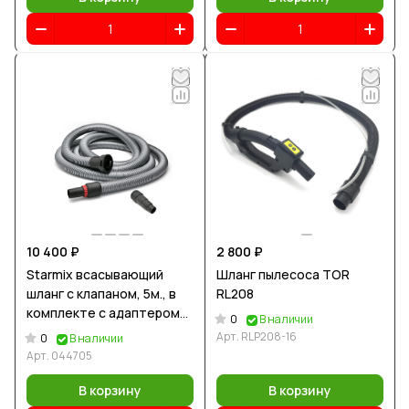
10 400 ₽
2 800 ₽
Starmix всасывающий
Шланг пылесоса TOR
шланг с клапаном, 5м., в
RL208
комплекте с адаптером
0
В наличии
(комплектация EW)
Арт.
RLP208-16
0
В наличии
Арт.
044705
В корзину
В корзину