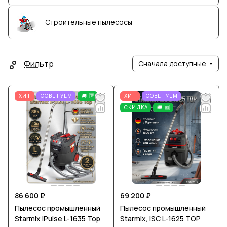
Строительные пылесосы
Фильтр
Сначала доступные
ХИТ
СОВЕТУЕМ
🚚 🆓
ХИТ
СОВЕТУЕМ
СКИДКА
🚚 🆓
86 600 ₽
69 200 ₽
Пылесос промышленный
Пылесос промышленный
Starmix iPulse L-1635 Top
Starmix, ISC L-1625 TOP