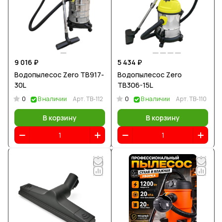
9 016 ₽
5 434 ₽
Водопылесос Zero TB917-
Водопылесос Zero
30L
TB306-15L
0
0
В наличии
Арт.
TB-112
В наличии
Арт.
TB-110
В корзину
В корзину