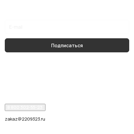
Подписаться
на новости и акции
Подписаться
Интернет-магазин
Компания
Помощь
8 800 302-55-23
zakaz@2209323.ru
г. Москва, ул. Маршала Василевского, дом 1, корп. 1,