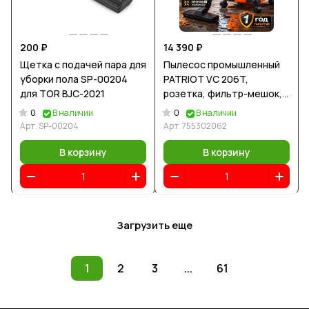
200 ₽
14 390 ₽
Щетка с подачей пара для
Пылесос промышленный
уборки пола SP-00204
PATRIOT VC 206T,
для TOR BJC-2021
розетка, фильтр-мешок,
1200 Вт, 170 мБар
0
0
В наличии
В наличии
Арт.
SP-00204
Арт.
755302062
В корзину
В корзину
Загрузить еще
1
2
3
...
61