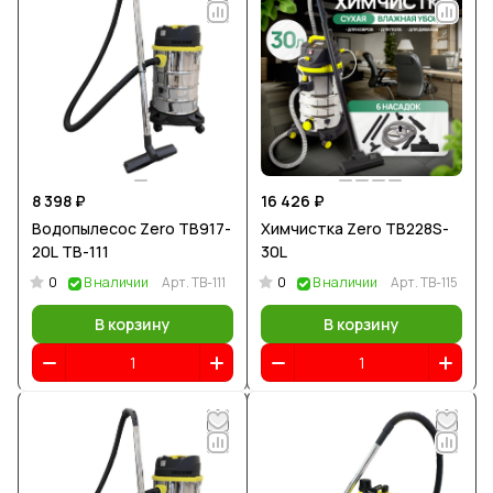
8 398 ₽
16 426 ₽
Водопылесос Zero TB917-
Химчистка Zero TB228S-
20L TB-111
30L
0
0
В наличии
Арт.
TB-111
В наличии
Арт.
TB-115
В корзину
В корзину