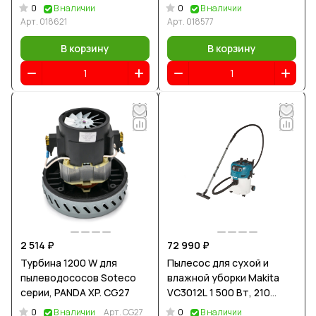
0
0
В наличии
В наличии
Арт.
018621
Арт.
018577
В корзину
В корзину
2 514 ₽
72 990 ₽
Турбина 1200 W для
Пылесос для сухой и
пылеводососов Soteco
влажной уборки Makita
серии, PANDA XP. CG27
VC3012L 1 500 Вт, 210
мбар, 30 л
0
0
В наличии
Арт.
CG27
В наличии