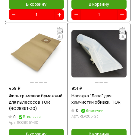
В корзину
В корзину
459 ₽
951 ₽
Фильтр-мешок бумажный
Насадка "Лапа" для
для пылесосов TOR
химчистки обивки, TOR
(RO28861-30)
0
В наличии
Арт.
RLP208-23
0
В наличии
Арт.
RO28861-30
В корзину
В корзину