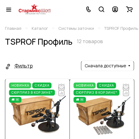
–
–
–
Главная
Каталог
Системы заточки
TSPROF Профиль
TSPROF Профиль
12 товаров
Фильтр
Сначала доступные
НОВИНКА
СКИДКА
НОВИНКА
СКИДКА
СЮРПРИЗ В КОРЗИНЕ*
СЮРПРИЗ В КОРЗИНЕ*
🚚 🆓
🚚 🆓