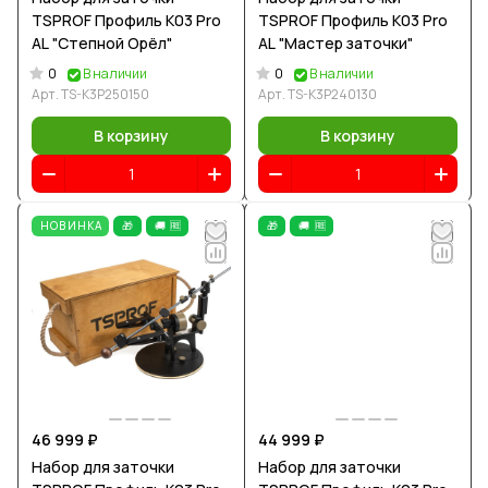
TSPROF Профиль К03 Pro
TSPROF Профиль К03 Pro
AL "Степной Орёл"
AL "Мастер заточки"
0
0
В наличии
В наличии
Арт.
TS-K3P250150
Арт.
TS-K3P240130
В корзину
В корзину
НОВИНКА
🎁
🚚 🆓
🎁
🚚 🆓
46 999 ₽
44 999 ₽
Набор для заточки
Набор для заточки