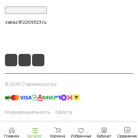
8 800 302-55-23
zakaz@2209323.ru
г. Москва, ул. Маршала Василевского, дом 1, корп. 1,
отдельный вход слева от 2го подъезда, в углу здания.
© 2026 Стармиксшоп.ру
Конфиденциальность
Оферта
Главная
Каталог
Корзина
Избранные
Кабинет
Сравнение