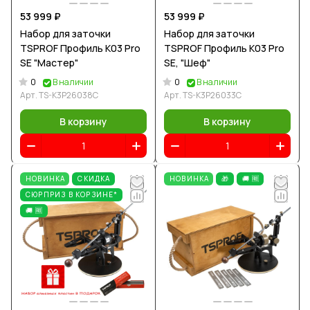
53 999 ₽
53 999 ₽
Набор для заточки
Набор для заточки
TSPROF Профиль К03 Pro
TSPROF Профиль К03 Pro
SE "Мастер"
SE, "Шеф"
0
0
В наличии
В наличии
Арт.
TS-K3P26038C
Арт.
TS-K3P26033С
В корзину
В корзину
НОВИНКА
СКИДКА
НОВИНКА
🎁
🚚 🆓
СЮРПРИЗ В КОРЗИНЕ*
🚚 🆓