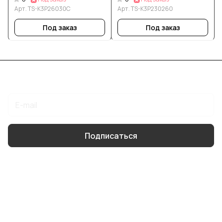
Арт.
TS-K3P26030С
Арт.
TS-K3P230260
Под заказ
Под заказ
Подписаться
на новости и акции
Подписаться
Интернет-магазин
Компания
Помощь