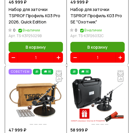
46 999 ₽
49 999 ₽
Набор для заточки
Набор для заточки
TSPROF Профиль К03 Pro
TSPROF Профиль К03 Pro
2026, Quick Edition
SE "Охотник"
0
0
В наличии
В наличии
Арт.
TS-K3P25029B
Арт.
TS-K3P26032С
В корзину
В корзину
СОВЕТУЕМ
🎁
🚚 🆓
🎁
🚚 🆓
47 999 ₽
58 999 ₽