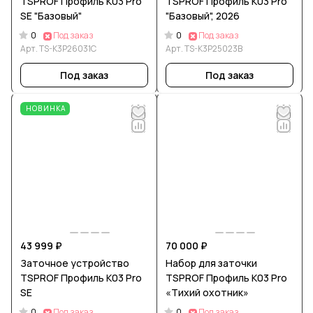
TSPROF Профиль К03 Pro
TSPROF Профиль К03 Pro
SE "Базовый"
"Базовый", 2026
0
0
Под заказ
Под заказ
Арт.
TS-K3P26031С
Арт.
TS-K3P25023B
Под заказ
Под заказ
НОВИНКА
43 999 ₽
70 000 ₽
Заточное устройство
Набор для заточки
TSPROF Профиль К03 Pro
TSPROF Профиль К03 Pro
SE
«Тихий охотник»
0
0
Под заказ
Под заказ