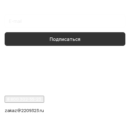
Подписаться
на новости и акции
Подписаться
Интернет-магазин
Компания
Помощь
8 800 302-55-23
zakaz@2209323.ru
г. Москва, ул. Маршала Василевского, дом 1, корп. 1,
отдельный вход слева от 2го подъезда, в углу здания.