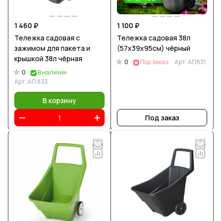
1 460 ₽
1 100 ₽
Тележка садовая с
Тележка садовая 38л
зажимом для пакета и
(57x39x95см) чёрный
крышкой 38л чёрная
0
Под заказ
Арт.
АП831
0
В наличии
Арт.
АП 833
В корзину
Под заказ