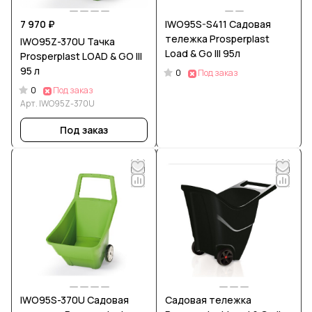
7 970 ₽
IWO95S-S411 Садовая
тележка Prosperplast
IWO95Z-370U Тачка
Load & Go III 95л
Prosperplast LOAD & GO III
95 л
0
Под заказ
0
Под заказ
Арт.
IWO95Z-370U
Под заказ
IWO95S-370U Садовая
Садовая тележка