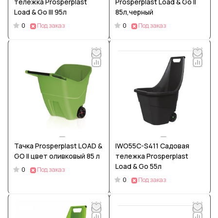
тележка Prosperplast
Prosperplast Load & Go II
Load & Go III 95л
85л,черный
0
0
Под заказ
Под заказ
Тачка Prosperplast LOAD &
IWO55C-S411 Садовая
GO II цвет оливковый 85 л
тележка Prosperplast
Load & Go 55л
0
Под заказ
0
Под заказ