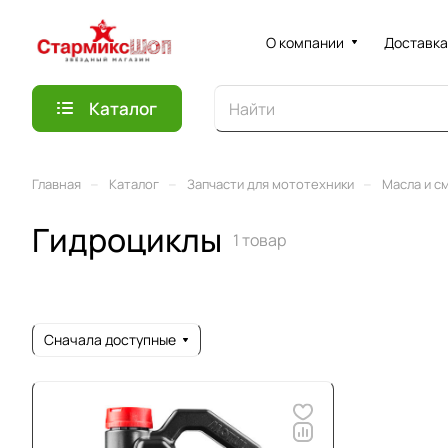
О компании
Доставка
Каталог
–
–
–
Главная
Каталог
Запчасти для мототехники
Масла и с
Гидроциклы
1 товар
Сначала доступные