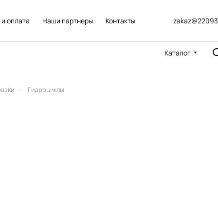
 и оплата
Наши партнеры
Контакты
zakaz@22093
Каталог
–
мазки
Гидроциклы