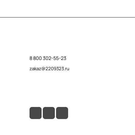
Контакты
8 800 302-55-23
zakaz@2209323.ru
г. Москва, ул. Маршала Василевского, дом
1, корп. 1, отдельный вход слева от 2го
подъезда, в углу здания.