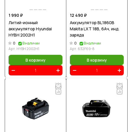
1 990 ₽
12 490 ₽
Литий-ионный
Аккумулятор BL1860B
аккумулятор Hyundai
Makita LXT 18В, 6Ач, инд.
HYBH 2002H1
заряда
0
0
В наличии
В наличии
Арт.
HYBH 2002H1
Арт.
632F69-8
В корзину
В корзину