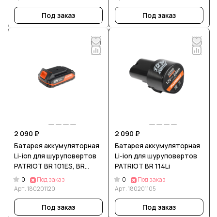
Под заказ
Под заказ
2 090 ₽
2 090 ₽
Батарея аккумуляторная
Батарея аккумуляторная
Li-ion для шуруповертов
Li-ion для шуруповертов
PATRIOT BR 101ES, BR
PATRIOT BR 114Li
111ES
0
0
Под заказ
Под заказ
Арт.
180201120
Арт.
180201105
Под заказ
Под заказ