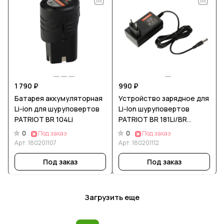
1 790 ₽
990 ₽
Батарея аккумуляторная
Устройство зарядное для
Li-ion для шуруповертов
Li-Ion шуруповертов
PATRIOT BR 104Li
PATRIOT BR 181Li/BR
201Li/BR 201Li-h
0
0
Под заказ
Под заказ
Арт.
180201107
Арт.
180201112
Под заказ
Под заказ
Загрузить еще