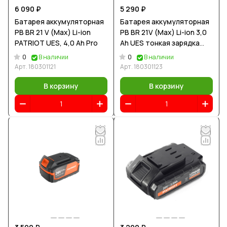
6 090 ₽
5 290 ₽
Батарея аккумуляторная
Батарея аккумуляторная
PB BR 21 V (Max) Li-ion
PB BR 21V (Max) Li-ion 3,0
PATRIOT UES, 4,0 Ah Pro
Ah UES тонкая зарядка
(5,5 мм)
0
0
В наличии
В наличии
Арт.
180301121
Арт.
180301123
В корзину
В корзину