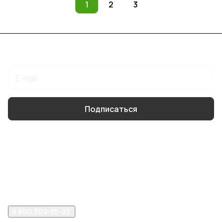
1
2
3
Подписаться
на новости и акции
Подписаться
Интернет-магазин
Компания
Помощь
8 800 302-55-23