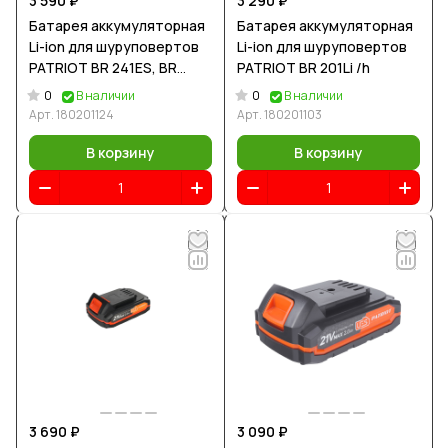
3 590 ₽
3 290 ₽
Батарея аккумуляторная
Батарея аккумуляторная
Li-ion для шуруповертов
Li-ion для шуруповертов
PATRIOT BR 241ES, BR
PATRIOT BR 201Li /h
241ES-h
0
0
В наличии
В наличии
Арт.
180201124
Арт.
180201103
В корзину
В корзину
3 690 ₽
3 090 ₽