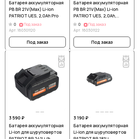
Батарея аккумуляторная
Батарея аккумуляторная
PB BR 21V(Max) Li-ion
PB BR 21V(Max) Li-ion
PATRIOT UES, 2,0Ah Pro
PATRIOT UES, 2,0Ah,
тонкая зарядка (5,5 мм)
0
0
Под заказ
Под заказ
Арт.
180301120
Арт.
180301122
Под заказ
Под заказ
3 590 ₽
3 190 ₽
Батарея аккумуляторная
Батарея аккумуляторная
Li-ion для шуруповертов
Li-ion для шуруповертов
PATRIOT BR 241Li /h
PATRIOT BR 181Li