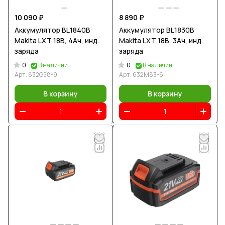
10 090 ₽
8 890 ₽
Аккумулятор BL1840B
Аккумулятор BL1830B
Makita LXT 18В, 4Ач, инд.
Makita LXT 18В, 3Ач, инд.
заряда
заряда
0
0
В наличии
В наличии
Арт.
632G58-9
Арт.
632M83-6
В корзину
В корзину