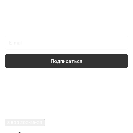
Подписаться
на новости и акции
Подписаться
Интернет-магазин
Компания
Помощь
8 800 302-55-23