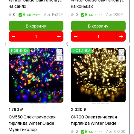
на санях
на коньках
0
0
В наличии
Арт.
F428-1
В наличии
Арт.
F20-1
В корзину
В корзину
НОВИНКА
НОВИНКА
1 790 ₽
2 020 ₽
CM550 Электрическая
CK700 Электрическая
гирлянда Winter Glade
гирлянда Winter Glade
Мультиколор
0
В наличии
Арт.
CK700