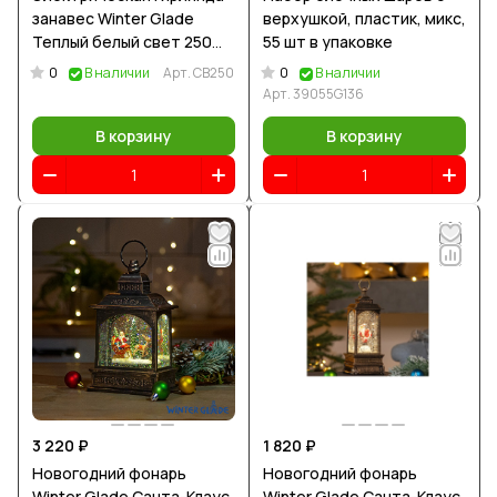
занавес Winter Glade
верхушкой, пластик, микс,
Теплый белый свет 250
55 шт в упаковке
ламп
0
0
В наличии
Арт.
CB250
В наличии
Арт.
39055G136
В корзину
В корзину
3 220 ₽
1 820 ₽
Новогодний фонарь
Новогодний фонарь
Winter Glade Санта-Клаус
Winter Glade Санта-Клаус