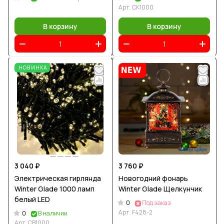
Арт.
CK1000
В корзину
В корзину
НОВИНКА
3 040 ₽
3 760 ₽
Электрическая гирлянда
Новогодний фонарь
Winter Glade 1000 ламп
Winter Glade Щелкунчик
белый LED
0
Под заказ
Арт.
F428-2
0
В наличии
Арт.
CB1000