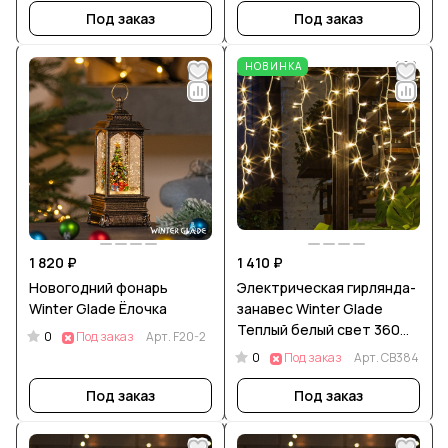
Под заказ
Под заказ
НОВИНКА
1 820 ₽
1 410 ₽
Новогодний фонарь
Электрическая гирлянда-
Winter Glade Ёлочка
занавес Winter Glade
Теплый белый свет 360
0
Под заказ
Арт.
F20-2
ламп
0
Под заказ
Арт.
CB384
Под заказ
Под заказ