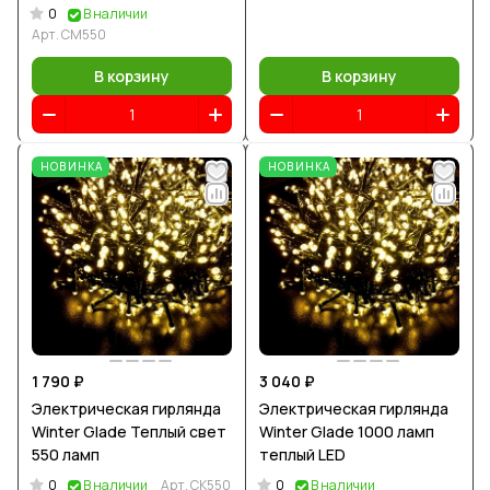
0
В наличии
Арт.
CM550
В корзину
В корзину
НОВИНКА
НОВИНКА
1 790 ₽
3 040 ₽
Электрическая гирлянда
Электрическая гирлянда
Winter Glade Теплый свет
Winter Glade 1000 ламп
550 ламп
теплый LED
0
0
В наличии
Арт.
CK550
В наличии