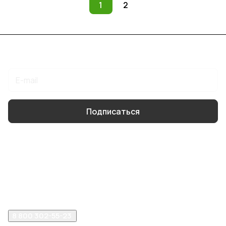
1
2
Подписаться
на новости и акции
Подписаться
Интернет-магазин
Компания
Помощь
8 800 302-55-23