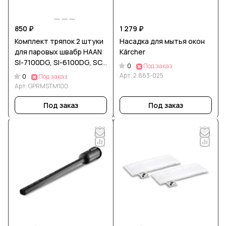
850 ₽
1 279 ₽
Комплект тряпок 2 штуки
Насадка для мытья окон
для паровых швабр HAAN
Kärcher
SI-7100DG, SI-6100DG, SC-
0
Под заказ
2000WT
Арт.
2.863-025
0
Под заказ
Арт.
GPRMSTM100
Под заказ
Под заказ