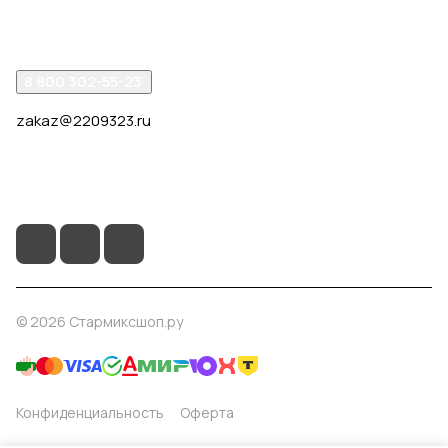
Помощь
8 800 302-55-23
zakaz@2209323.ru
г. Москва, ул. Маршала Василевского, дом 1, корп. 1,
отдельный вход слева от 2го подъезда, в углу здания.
© 2026 Стармиксшоп.ру
Конфиденциальность
Оферта