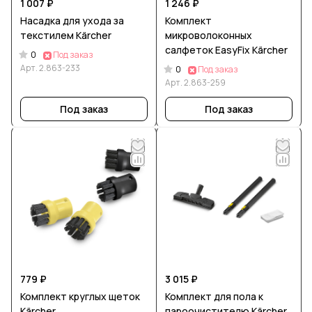
1 007 ₽
1 246 ₽
Насадка для ухода за
Комплект
текстилем Kärcher
микроволоконных
салфеток EasyFix Kärcher
0
Под заказ
Арт.
2.863-233
0
Под заказ
Арт.
2.863-259
Под заказ
Под заказ
779 ₽
3 015 ₽
Комплект круглых щеток
Комплект для пола к
Kärcher
пароочистителю Kärcher