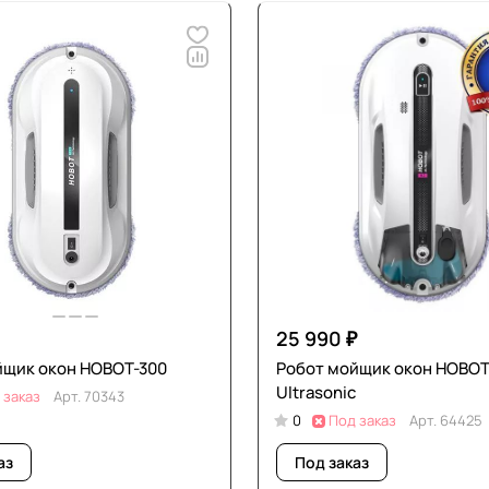
25 990 ₽
йщик окон HOBOT-300
Робот мойщик окон HOBOT
Ultrasonic
 заказ
Арт.
70343
0
Под заказ
Арт.
64425
аз
Под заказ