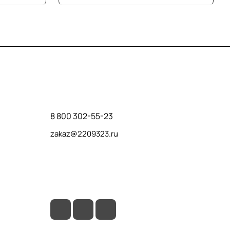
Контакты
8 800 302-55-23
zakaz@2209323.ru
г. Москва, ул. Маршала Василевского, дом
1, корп. 1, отдельный вход слева от 2го
подъезда, в углу здания.