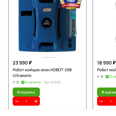
23 990 ₽
18 990 ₽
Робот мойщик окон HOBOT-298
Робот мо
Ultrasonic
0
В н
0
В наличии
Арт.
61996
В корзину
В корзи