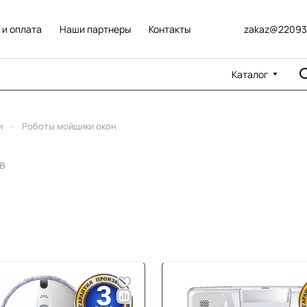
 и оплата
Наши партнеры
Контакты
zakaz@22093
Каталог
–
и
Роботы мойщики окон
в