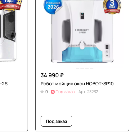
34 990 ₽
-2S
Робот мойщик окон HOBOT-SP10
0
Под заказ
Арт.
23232
Под заказ