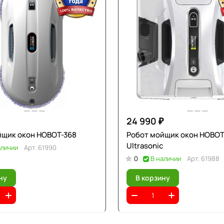
24 990 ₽
йщик окон HOBOT-368
Робот мойщик окон HOBOT
Ultrasonic
аличии
Арт.
61990
0
В наличии
Арт.
61988
ну
В корзину