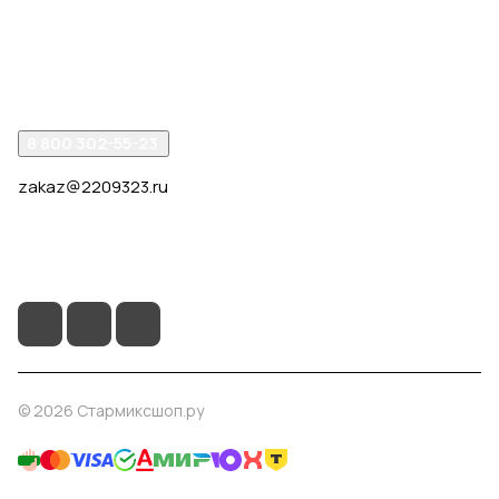
Компания
Помощь
8 800 302-55-23
zakaz@2209323.ru
г. Москва, ул. Маршала Василевского, дом 1, корп. 1,
отдельный вход слева от 2го подъезда, в углу здания.
© 2026 Стармиксшоп.ру