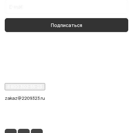
Подписаться
Интернет-магазин
Компания
Помощь
8 800 302-55-23
zakaz@2209323.ru
г. Москва, ул. Маршала Василевского, дом 1, корп. 1,
отдельный вход слева от 2го подъезда, в углу здания.