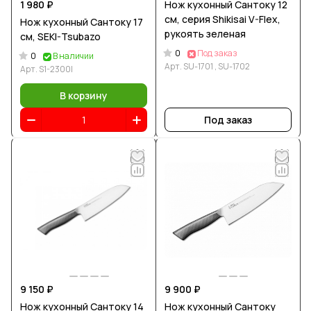
1 980 ₽
Нож кухонный Сантоку 12
см, серия Shikisai V-Flex,
Нож кухонный Сантоку 17
рукоять зеленая
см, SEKI-Tsubazo
0
Под заказ
0
В наличии
Арт.
SU-1701 , SU-1702
Арт.
S1-2300I
В корзину
Под заказ
9 150 ₽
9 900 ₽
Нож кухонный Сантоку 14
Нож кухонный Сантоку