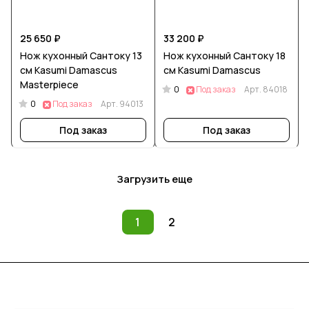
25 650 ₽
33 200 ₽
Нож кухонный Сантоку 13
Нож кухонный Сантоку 18
см Kasumi Damascus
см Kasumi Damascus
Masterpiece
0
Под заказ
Арт.
84018
0
Под заказ
Арт.
94013
Под заказ
Под заказ
Загрузить еще
1
2
Подписаться
на новости и акции