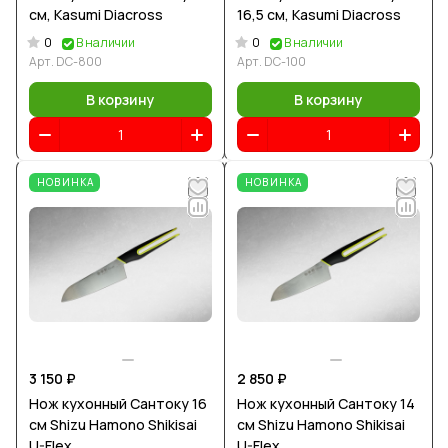
см, Kasumi Diacross
16,5 см, Kasumi Diacross
0
0
В наличии
В наличии
Арт.
DC-800
Арт.
DC-100
В корзину
В корзину
НОВИНКА
НОВИНКА
3 150 ₽
2 850 ₽
Нож кухонный Сантоку 16
Нож кухонный Сантоку 14
см Shizu Hamono Shikisai
см Shizu Hamono Shikisai
U-Flex
U-Flex