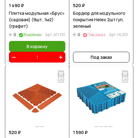
1 490 ₽
520 ₽
Плитка модульная «Брус»
Бордюр для модульного
(садовая) (9шт, 1м2)
покрытия Helex 2шт/уп,
(графит)
зеленый
0
0
В наличии
Арт.
АП 331
Под заказ
Арт.
HL301
В корзину
Под заказ
520 ₽
1 590 ₽