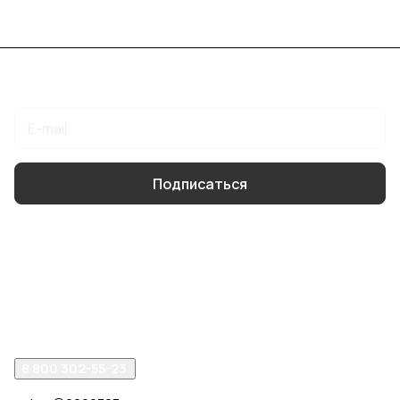
Подписаться
на новости и акции
Подписаться
Интернет-магазин
Компания
Помощь
8 800 302-55-23