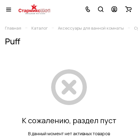
–
–
–
Главная
Каталог
Аксессуары для ванной комнаты
С
Puff
К сожалению, раздел пуст
В данный момент нет активных товаров