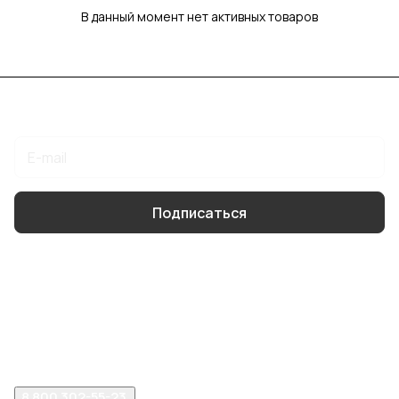
В данный момент нет активных товаров
Подписаться
на новости и акции
Подписаться
Интернет-магазин
Компания
Помощь
8 800 302-55-23