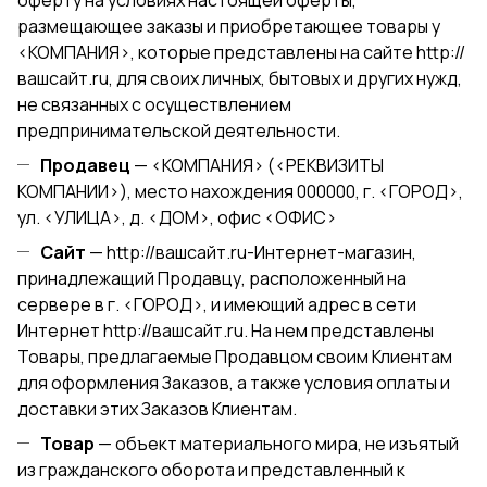
оферту на условиях настоящей оферты,
размещающее заказы и приобретающее товары у
<КОМПАНИЯ>, которые представлены на сайте
http://
вашсайт.ru
, для своих личных, бытовых и других нужд,
не связанных с осуществлением
предпринимательской деятельности.
Продавец
— <КОМПАНИЯ> (<РЕКВИЗИТЫ
КОМПАНИИ>), место нахождения 000000, г. <ГОРОД>,
ул. <УЛИЦА>, д. <ДОМ>, офис <ОФИС>
Сайт
—
http://вашсайт.ru
-Интернет-магазин,
принадлежащий Продавцу, расположенный на
сервере в г. <ГОРОД>, и имеющий адрес в сети
Интернет
http://вашсайт.ru
. На нем представлены
Товары, предлагаемые Продавцом своим Клиентам
для оформления Заказов, а также условия оплаты и
доставки этих Заказов Клиентам.
Товар
— объект материального мира, не изъятый
из гражданского оборота и представленный к