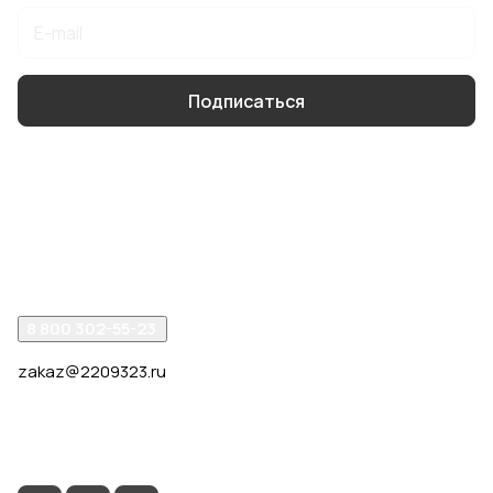
Подписаться
Интернет-магазин
Компания
Помощь
8 800 302-55-23
zakaz@2209323.ru
г. Москва, ул. Маршала Василевского, дом 1, корп. 1,
отдельный вход слева от 2го подъезда, в углу здания.