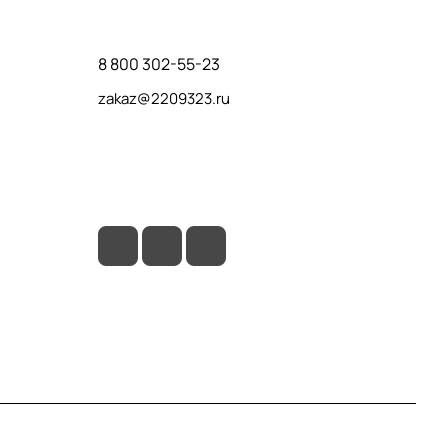
Контакты
8 800 302-55-23
zakaz@2209323.ru
г. Москва, ул. Маршала Василевского, дом
1, корп. 1, отдельный вход слева от 2го
подъезда, в углу здания.