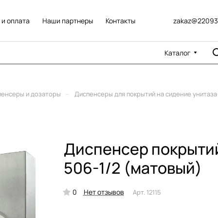
 и оплата
Наши партнеры
Контакты
zakaz@22093
Каталог
–
пенсеры и дозаторы
Диспенсеры для покрытий на сидение унитаза
Диспенсер покрытий 
506-1/2 (матовый)
0
Нет отзывов
Арт.
12115