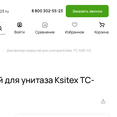
8 800 302-55-23
23.ru
Заказать звонок
Войти
Сравнение
Избранное
Корзина
–
Диспенсер покрытий для унитаза Ksitex TC-506-1/2
для унитаза Ksitex TC-