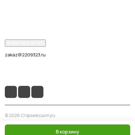
Компания
Помощь
8 800 302-55-23
zakaz@2209323.ru
г. Москва, ул. Маршала Василевского, дом 1, корп. 1,
отдельный вход слева от 2го подъезда, в углу здания.
© 2026 Стармиксшоп.ру
В корзину