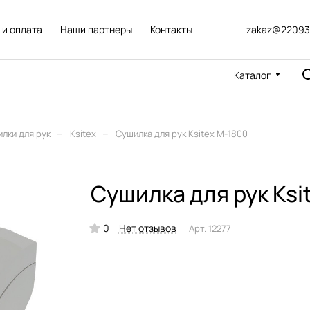
 и оплата
Наши партнеры
Контакты
zakaz@22093
Каталог
–
–
лки для рук
Ksitex
Сушилка для рук Ksitex M-1800
Сушилка для рук Ksi
0
Нет отзывов
Арт.
12277