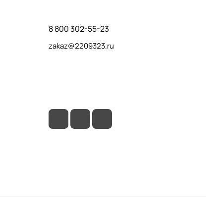
Контакты
8 800 302-55-23
zakaz@2209323.ru
г. Москва, ул. Маршала Василевского, дом
1, корп. 1, отдельный вход слева от 2го
подъезда, в углу здания.