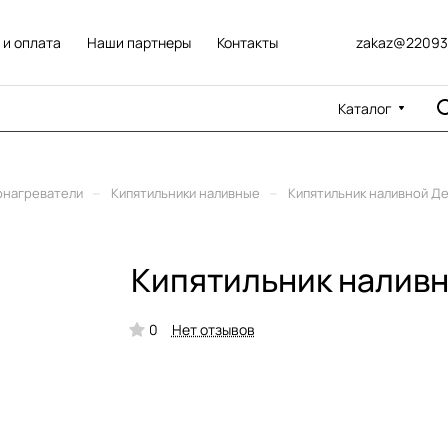
 и оплата
Наши партнеры
Контакты
zakaz@22093
Каталог
–
–
онагреватели
Кипятильники наливные
Кипятильник наливной Д
Кипятильник наливн
0
Нет отзывов