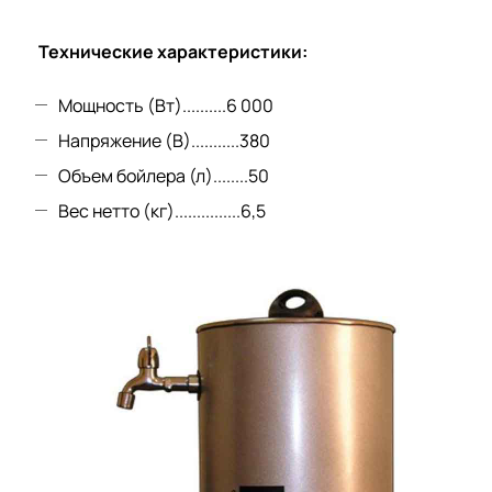
Технические характеристики:
Мощность (Вт)..........6 000
Напряжение (В)...........380
Объем бойлера (л)........50
Вес нетто (кг)...............6,5