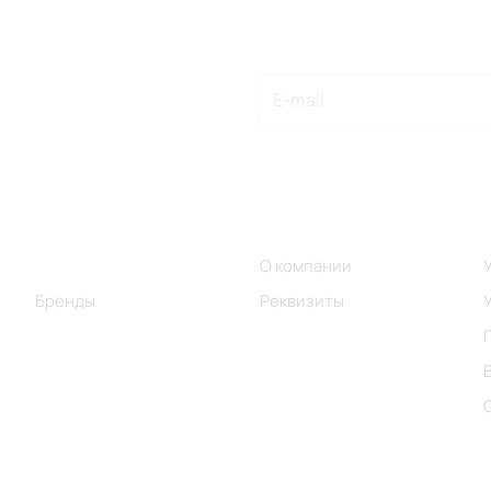
Подписаться
на новости и акции
Интернет-магазин
Компания
Каталог
О компании
Бренды
Реквизиты