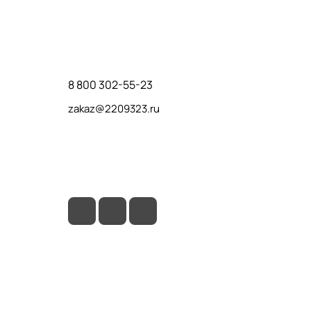
Контакты
8 800 302-55-23
zakaz@2209323.ru
г. Москва, ул. Маршала Василевского, дом
1, корп. 1, отдельный вход слева от 2го
подъезда, в углу здания.