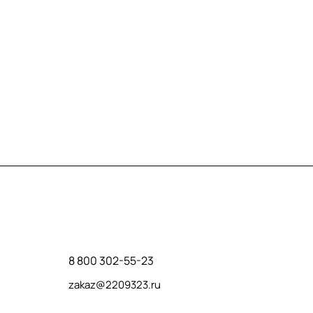
Контакты
8 800 302-55-23
zakaz@2209323.ru
г. Москва, ул. Маршала Василевского, дом