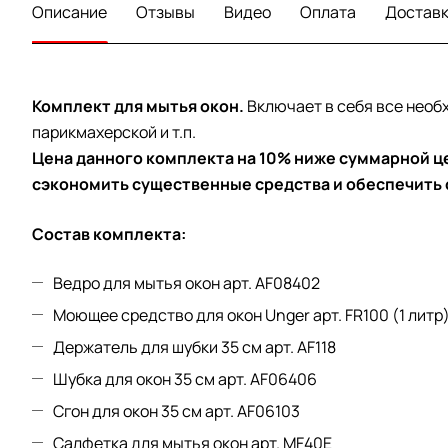
Описание
Отзывы
Видео
Оплата
Достав
Комплект для мытья окон.
Включает в себя все необ
парикмахерской и т.п.
Цена данного комплекта на 10% ниже суммарной це
сэкономить существенные средства и обеспечить
Состав комплекта:
Ведро для мытья окон арт.
AF08402
Моющее средство для окон Unger арт.
FR100
(1 литр
Держатель для шубки 35 см арт.
АF118
Шубка для окон 35 см арт.
АF06406
Сгон для окон 35 см арт.
AF06103
Салфетка для мытья окон арт. MF40E