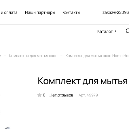
 и оплата
Наши партнеры
Контакты
zakaz@22093
Каталог
–
–
и
Комплекты для мытья окон
Комплект для мытья окон Home H
Комплект для мытья
0
Нет отзывов
Арт.
49979