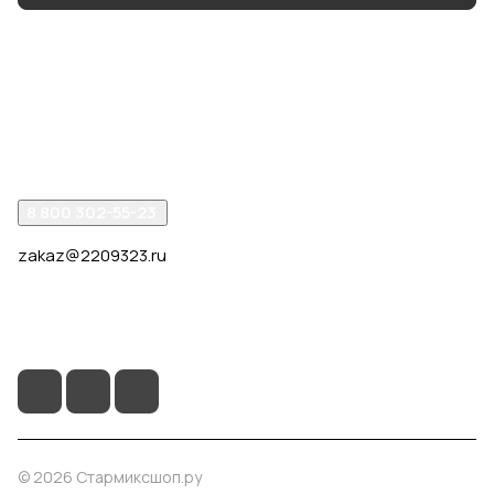
Интернет-магазин
Компания
Помощь
8 800 302-55-23
zakaz@2209323.ru
г. Москва, ул. Маршала Василевского, дом 1, корп. 1,
отдельный вход слева от 2го подъезда, в углу здания.
© 2026 Стармиксшоп.ру