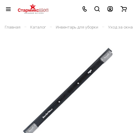
–
–
–
Главная
Каталог
Инвентарь для уборки
Уход за окн