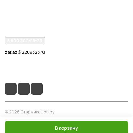
Компания
Помощь
8 800 302-55-23
zakaz@2209323.ru
г. Москва, ул. Маршала Василевского, дом 1, корп. 1,
отдельный вход слева от 2го подъезда, в углу здания.
© 2026 Стармиксшоп.ру
В корзину