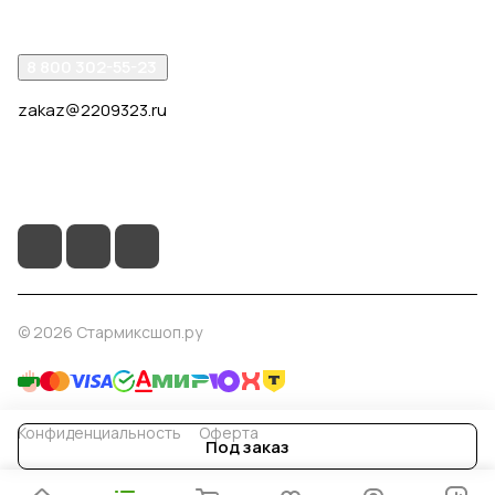
8 800 302-55-23
zakaz@2209323.ru
г. Москва, ул. Маршала Василевского, дом 1, корп. 1,
отдельный вход слева от 2го подъезда, в углу здания.
© 2026 Стармиксшоп.ру
Конфиденциальность
Оферта
Под заказ