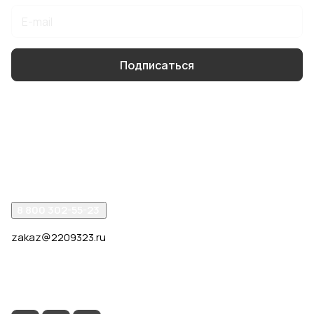
Подписаться
Интернет-магазин
Компания
Помощь
8 800 302-55-23
zakaz@2209323.ru
г. Москва, ул. Маршала Василевского, дом 1, корп. 1,
отдельный вход слева от 2го подъезда, в углу здания.