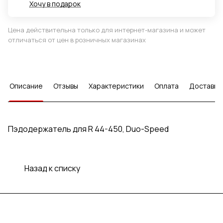
Хочу в подарок
Цена действительна только для интернет-магазина и может
отличаться от цен в розничных магазинах
Описание
Отзывы
Характеристики
Оплата
Доставка
Пэдодержатель для R 44-450, Duo-Speed
Назад к списку
Подписаться
на новости и акции