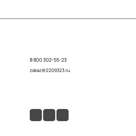
Контакты
8 800 302-55-23
zakaz@2209323.ru
г. Москва, ул. Маршала Василевского, дом
1, корп. 1, отдельный вход слева от 2го
подъезда, в углу здания.