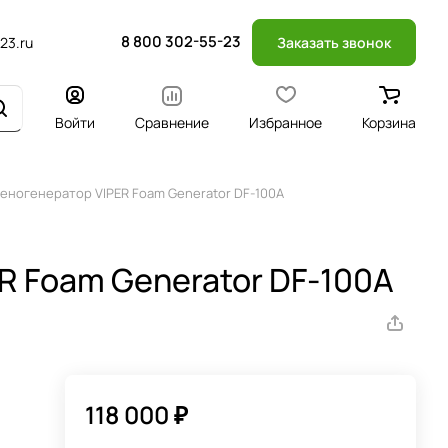
8 800 302-55-23
23.ru
Заказать звонок
Войти
Сравнение
Избранное
Корзина
еногенератор VIPER Foam Generator DF-100A
R Foam Generator DF-100A
118 000 ₽