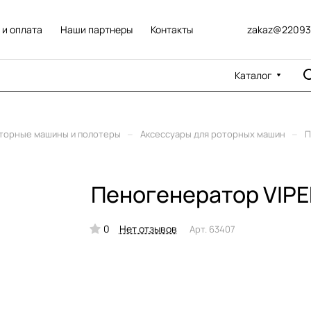
 и оплата
Наши партнеры
Контакты
zakaz@22093
Каталог
–
–
торные машины и полотеры
Аксессуары для роторных машин
П
Пеногенератор VIPE
0
Нет отзывов
Арт.
63407