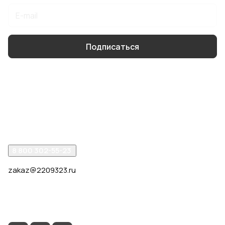
Подписаться
Интернет-магазин
Компания
Помощь
8 800 302-55-23
zakaz@2209323.ru
г. Москва, ул. Маршала Василевского, дом 1, корп. 1,
отдельный вход слева от 2го подъезда, в углу здания.