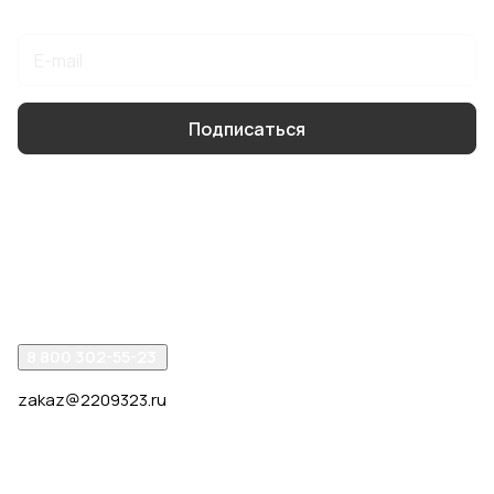
Подписаться
на новости и акции
Подписаться
Интернет-магазин
Компания
Помощь
8 800 302-55-23
zakaz@2209323.ru
г. Москва, ул. Маршала Василевского, дом 1, корп. 1,
отдельный вход слева от 2го подъезда, в углу здания.