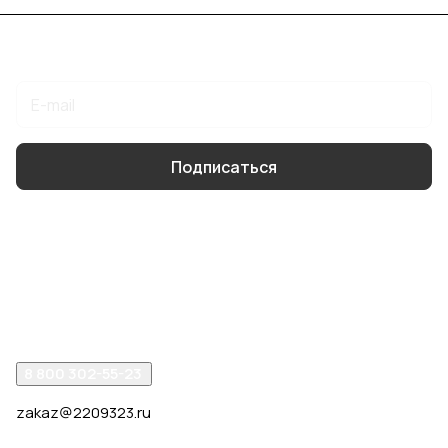
Подписаться
на новости и акции
Подписаться
Интернет-магазин
Компания
Помощь
8 800 302-55-23
zakaz@2209323.ru