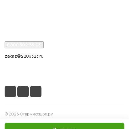
Интернет-магазин
Компания
Помощь
8 800 302-55-23
zakaz@2209323.ru
г. Москва, ул. Маршала Василевского, дом 1, корп. 1,
отдельный вход слева от 2го подъезда, в углу здания.
© 2026 Стармиксшоп.ру