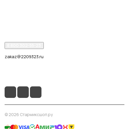
Интернет-магазин
Компания
Помощь
8 800 302-55-23
zakaz@2209323.ru
г. Москва, ул. Маршала Василевского, дом 1, корп. 1,
отдельный вход слева от 2го подъезда, в углу здания.
© 2026 Стармиксшоп.ру