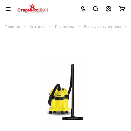
–
–
–
–
Главная
Каталог
Пылесосы
Бытовые пылесосы