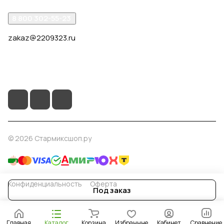
8 800 302-55-23
zakaz@2209323.ru
г. Москва, ул. Маршала Василевского, дом 1, корп. 1,
отдельный вход слева от 2го подъезда, в углу здания.
© 2026 Стармиксшоп.ру
Конфиденциальность
Оферта
Под заказ
Главная
Каталог
Корзина
Избранные
Кабинет
Сравнение