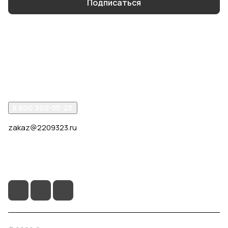
Подписаться
Интернет-магазин
Компания
Помощь
8 800 302-55-23
zakaz@2209323.ru
г. Москва, ул. Маршала Василевского, дом 1, корп. 1,
отдельный вход слева от 2го подъезда, в углу здания.