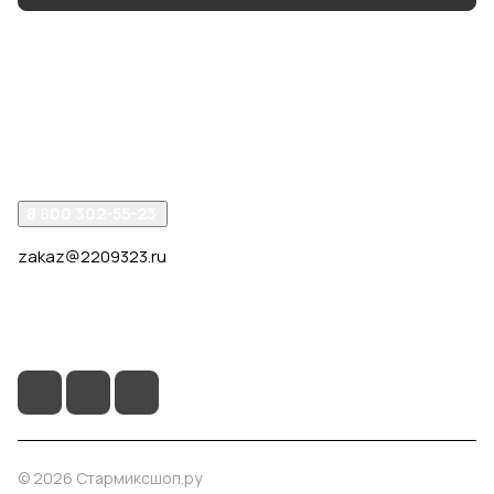
Интернет-магазин
Компания
Помощь
8 800 302-55-23
zakaz@2209323.ru
г. Москва, ул. Маршала Василевского, дом 1, корп. 1,
отдельный вход слева от 2го подъезда, в углу здания.
© 2026 Стармиксшоп.ру