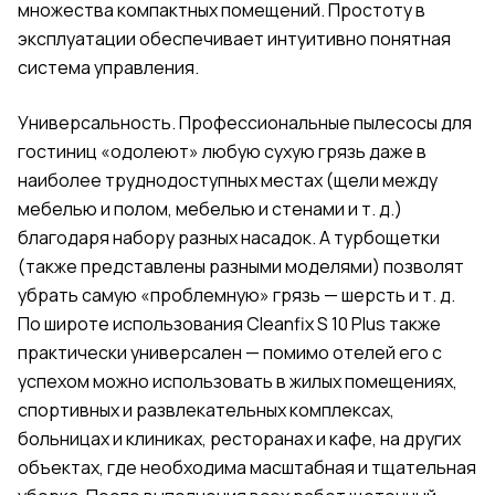
множества компактных помещений. Простоту в
эксплуатации обеспечивает интуитивно понятная
система управления.
Универсальность. Профессиональные пылесосы для
гостиниц «одолеют» любую сухую грязь даже в
наиболее труднодоступных местах (щели между
мебелью и полом, мебелью и стенами и т. д.)
благодаря набору разных насадок. А турбощетки
(также представлены разными моделями) позволят
убрать самую «проблемную» грязь — шерсть и т. д.
По широте использования Cleanfix S 10 Plus также
практически универсален — помимо отелей его с
успехом можно использовать в жилых помещениях,
спортивных и развлекательных комплексах,
больницах и клиниках, ресторанах и кафе, на других
объектах, где необходима масштабная и тщательная