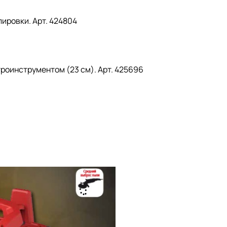
лировки. Арт. 424804
9
троинструментом (23 см). Aрт. 425696