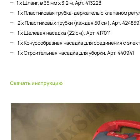
1 x Шланг, ø 35 мм x 3,2 м, Арт. 413228
1 x Пластиковая трубка-держатель с клапаном регу
2 x Пластиковых трубки (каждая 50 см). Арт. 42485
1 x Щелевая насадка (22 см). Aрт. 417011
1 x Конусообразная насадка для соединения с элек
1 x Строительная насадка для уборки. Арт. 440941
Скачать инструкцию