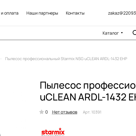
 и оплата
Наши партнеры
Контакты
zakaz@22093
Каталог
–
Пылесос профессиональный Starmix NSG uCLEAN ARDL-1432 EHP
Пылесос профессио
uCLEAN ARDL-1432 E
0
Нет отзывов
Арт.
10391