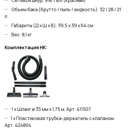
Сетевой шнур: 8 м, ПВХ (красный)
Объем бака (брутто / пыль / жидкость): 32 / 28 / 21
л
Габариты (Д х Ш х В): 39,5 х 39 х 64 см
Вес: 8,1 кг
Комплектация HK:
1 x Шланг ø 35 мм x 1,75 м. Aрт. 411507
1 x Пластиковая трубка-держатель с клапаном.
Aрт. 424804