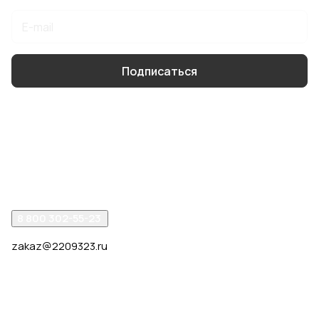
Подписаться
Интернет-магазин
Компания
Помощь
8 800 302-55-23
zakaz@2209323.ru
г. Москва, ул. Маршала Василевского, дом 1, корп. 1,
отдельный вход слева от 2го подъезда, в углу здания.