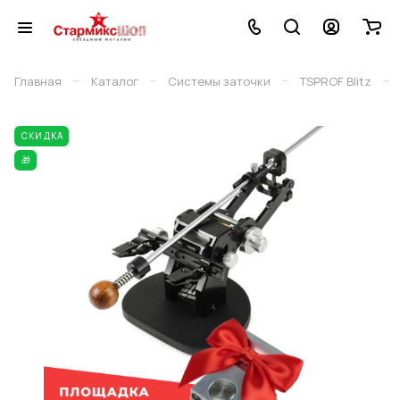
–
–
–
–
Главная
Каталог
Системы заточки
TSPROF Blitz
СКИДКА
🎁