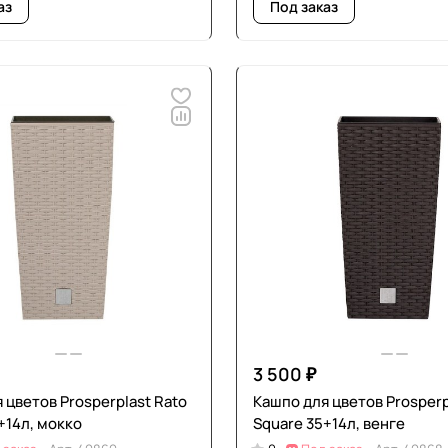
аз
Под заказ
3 500 ₽
 цветов Prosperplast Rato
Кашпо для цветов Prosperp
+14л, мокко
Square 35+14л, венге