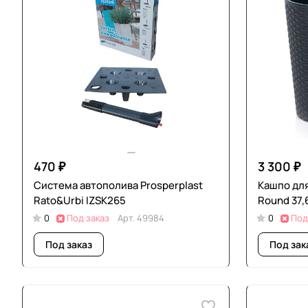
470 ₽
3 300 ₽
Система автополива Prosperplast
Кашпо для
Rato&Urbi IZSK265
Round 37,
0
Под заказ
Арт.
49984
0
Под
Под заказ
Под зак