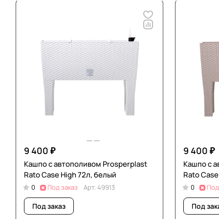
9 400 ₽
9 400 ₽
Кашпо с автополивом Prosperplast
Кашпо с а
Rato Case High 72л, белый
Rato Case
0
Под заказ
Арт.
49913
0
Под
Под заказ
Под зак