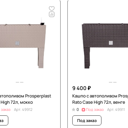
9 400 ₽
втополивом Prosperplast
Кашпо с автополивом Pros
 High 72л, мокко
Rato Case High 72л, венге
 заказ
Арт.
49912
0
Под заказ
Арт.
49911
аз
Под заказ