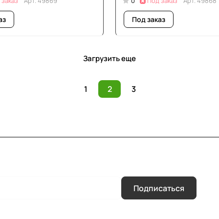
 заказ
Арт.
49869
0
Под заказ
Арт.
49868
аз
Под заказ
Загрузить еще
1
2
3
Подписаться