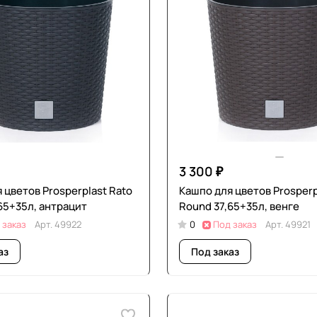
3 300 ₽
 цветов Prosperplast Rato
Кашпо для цветов Prosperp
65+35л, антрацит
Round 37,65+35л, венге
 заказ
Арт.
49922
0
Под заказ
Арт.
49921
аз
Под заказ