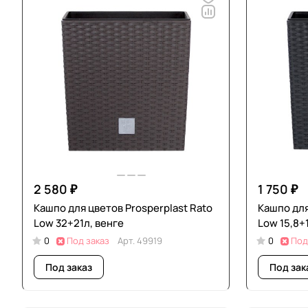
2 580 ₽
1 750 ₽
Кашпо для цветов Prosperplast Rato
Кашпо для
Low 32+21л, венге
Low 15,8+
0
Под заказ
Арт.
49919
0
Под
Под заказ
Под зак