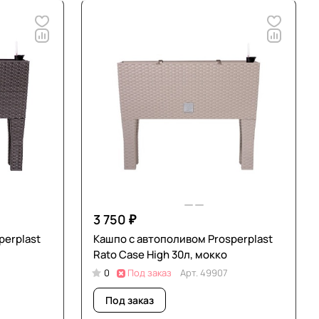
3 750 ₽
perplast
Кашпо с автополивом Prosperplast
Rato Case High 30л, мокко
0
Под заказ
Арт.
49907
Под заказ