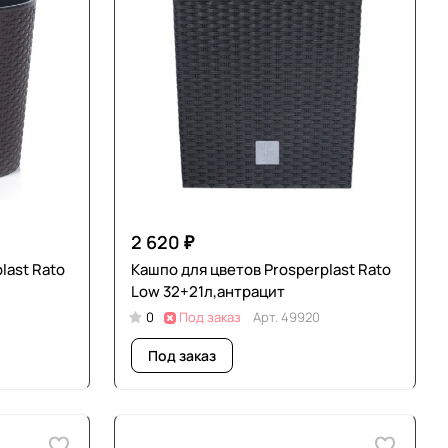
2 620 ₽
last Rato
Кашпо для цветов Prosperplast Rato
Low 32+21л,антрацит
0
Под заказ
Арт.
49920
Под заказ