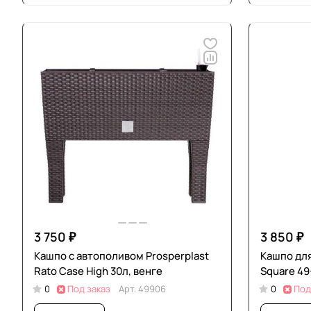
3 750 ₽
3 850 ₽
Кашпо с автополивом Prosperplast
Кашпо для
Rato Case High 30л, венге
Square 49
0
Под заказ
Арт.
49906
0
Под