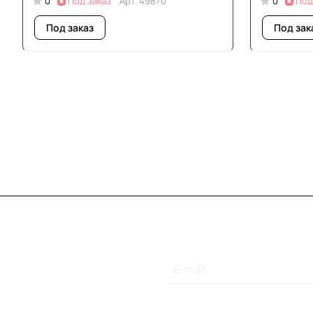
0
Под заказ
Арт.
49870
0
Под
Под заказ
Под зак
Подписаться
на новости и акции