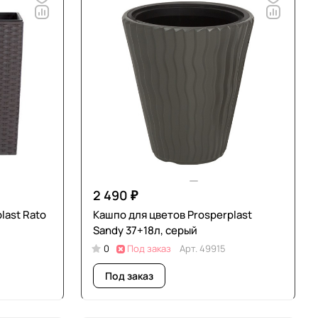
2 490 ₽
last Rato
Кашпо для цветов Prosperplast
Sandy 37+18л, серый
0
Под заказ
Арт.
49915
Под заказ