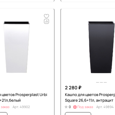
2 280 ₽
 цветов Prosperplast Urbi
Кашпо для цветов Prosperp
+21л,белый
Square 26,6+11л, антрацит
 заказ
Арт.
49902
0
Под заказ
Арт.
49894