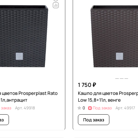
1 750 ₽
 цветов Prosperplast Rato
Кашпо для цветов Prosperp
11л,антрацит
Low 15,8+11л, венге
 заказ
Арт.
49918
0
Под заказ
Арт.
49917
аз
Под заказ